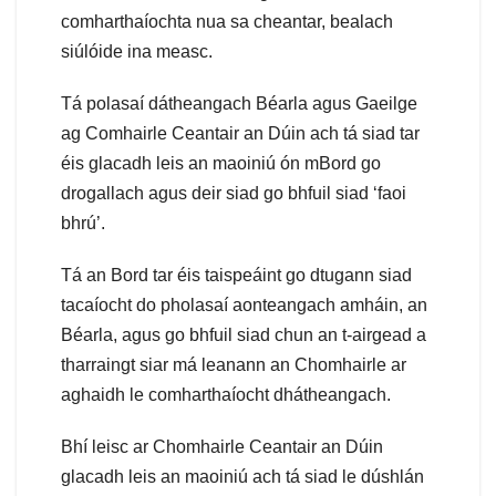
comharthaíochta nua sa cheantar, bealach
siúlóide ina measc.
Tá polasaí dátheangach Béarla agus Gaeilge
ag Comhairle Ceantair an Dúin ach tá siad tar
éis glacadh leis an maoiniú ón mBord go
drogallach agus deir siad go bhfuil siad ‘faoi
bhrú’.
Tá an Bord tar éis taispeáint go dtugann siad
tacaíocht do pholasaí aonteangach amháin, an
Béarla, agus go bhfuil siad chun an t-airgead a
tharraingt siar má leanann an Chomhairle ar
aghaidh le comharthaíocht dhátheangach.
Bhí leisc ar Chomhairle Ceantair an Dúin
glacadh leis an maoiniú ach tá siad le dúshlán