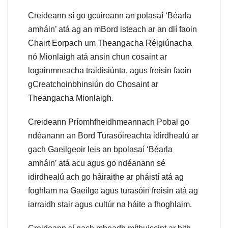
Creideann sí go gcuireann an polasaí ‘Béarla
amháin’ atá ag an mBord isteach ar an dlí faoin
Chairt Eorpach um Theangacha Réigiúnacha
nó Mionlaigh atá ansin chun cosaint ar
logainmneacha traidisiúnta, agus freisin faoin
gCreatchoinbhinsiún do Chosaint ar
Theangacha Mionlaigh.
Creideann Príomhfheidhmeannach Pobal go
ndéanann an Bord Turasóireachta idirdhealú ar
gach Gaeilgeoir leis an bpolasaí ‘Béarla
amháin’ atá acu agus go ndéanann sé
idirdhealú ach go háiraithe ar pháistí atá ag
foghlam na Gaeilge agus turasóirí freisin atá ag
iarraidh stair agus cultúr na háite a fhoghlaim.