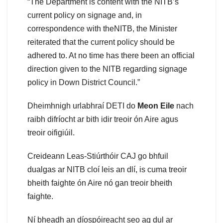
“The Department is content with the NITB’s
current policy on signage and, in
correspondence with theNITB, the Minister
reiterated that the current policy should be
adhered to. At no time has there been an official
direction given to the NITB regarding signage
policy in Down District Council.”
Dheimhnigh urlabhraí DETI do
Meon Eile
nach
raibh difríocht ar bith idir treoir ón Aire agus
treoir oifigiúil.
Creideann Leas-Stiúrthóir CAJ go bhfuil
dualgas ar NITB cloí leis an dlí, is cuma treoir
bheith faighte ón Aire nó gan treoir bheith
faighte.
Ní bheadh an díospóireacht seo ag dul ar