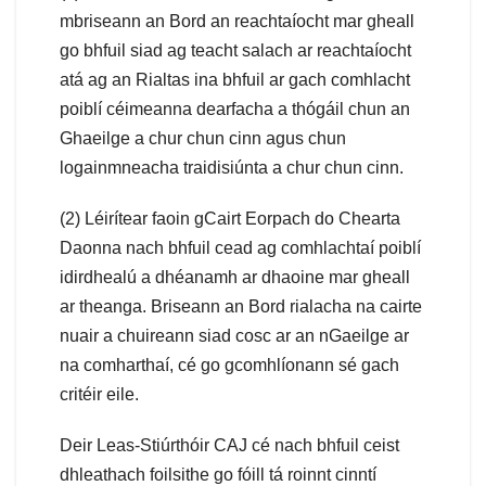
mbriseann an Bord an reachtaíocht mar gheall
go bhfuil siad ag teacht salach ar reachtaíocht
atá ag an Rialtas ina bhfuil ar gach comhlacht
poiblí céimeanna dearfacha a thógáil chun an
Ghaeilge a chur chun cinn agus chun
logainmneacha traidisiúnta a chur chun cinn.
(2) Léirítear faoin gCairt Eorpach do Chearta
Daonna nach bhfuil cead ag comhlachtaí poiblí
idirdhealú a dhéanamh ar dhaoine mar gheall
ar theanga. Briseann an Bord rialacha na cairte
nuair a chuireann siad cosc ar an nGaeilge ar
na comharthaí, cé go gcomhlíonann sé gach
critéir eile.
Deir Leas-Stiúrthóir CAJ cé nach bhfuil ceist
dhleathach foilsithe go fóill tá roinnt cinntí