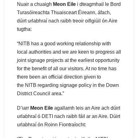
Nuair a chuaigh
Meon Eile
i dteagmhail le Bord
Turasóireachta Thuaisceart Éireann, áfach,
dúirt urlabhraí nach raibh treoir oifigiúil ón Aire
tugtha:
“NITB has a good working relationship with
local authorities and we are keen to progress all
joint signage projects at the earliest opportunity
for the benefit of all our visitors. At no time has
there been an official direction given to
the NITB regarding signage policy in the Down
District Council area.”
D’iarr
Meon Eile
agallamh leis an Aire ach dúirt
urlabhraí ó DETI nach raibh fáil ar an Aire. Dúirt
urlabhraí ón Roinn Fiontraíocht: