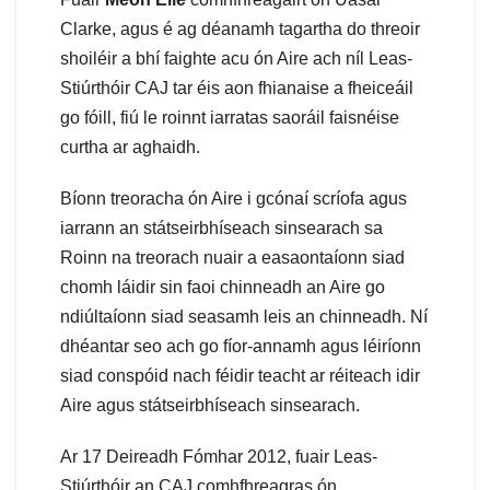
Clarke, agus é ag déanamh tagartha do threoir
shoiléir a bhí faighte acu ón Aire ach níl Leas-
Stiúrthóir CAJ tar éis aon fhianaise a fheiceáil
go fóill, fiú le roinnt iarratas saoráil faisnéise
curtha ar aghaidh.
Bíonn treoracha ón Aire i gcónaí scríofa agus
iarrann an státseirbhíseach sinsearach sa
Roinn na treorach nuair a easaontaíonn siad
chomh láidir sin faoi chinneadh an Aire go
ndiúltaíonn siad seasamh leis an chinneadh. Ní
dhéantar seo ach go fíor-annamh agus léiríonn
siad conspóid nach féidir teacht ar réiteach idir
Aire agus státseirbhíseach sinsearach.
Ar 17 Deireadh Fómhar 2012, fuair Leas-
Stiúrthóir an CAJ comhfhreagras ón