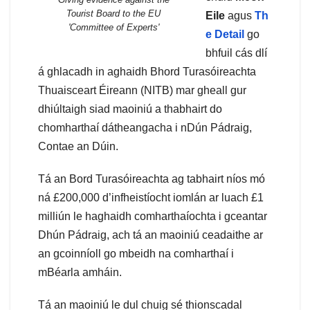
Tourist Board to the EU
Eile
agus
Th
'Committee of Experts'
e Detail
go
bhfuil cás dlí
á ghlacadh in aghaidh Bhord Turasóireachta
Thuaisceart Éireann (NITB) mar gheall gur
dhiúltaigh siad maoiniú a thabhairt do
chomharthaí dátheangacha i nDún Pádraig,
Contae an Dúin.
Tá an Bord Turasóireachta ag tabhairt níos mó
ná £200,000 d’infheistíocht iomlán ar luach £1
milliún le haghaidh comharthaíochta i gceantar
Dhún Pádraig, ach tá an maoiniú ceadaithe ar
an gcoinníoll go mbeidh na comharthaí i
mBéarla amháin.
Tá an maoiniú le dul chuig sé thionscadal