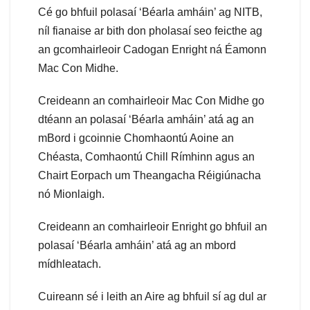
Cé go bhfuil polasaí ‘Béarla amháin’ ag NITB,
níl fianaise ar bith don pholasaí seo feicthe ag
an gcomhairleoir Cadogan Enright ná Éamonn
Mac Con Midhe.
Creideann an comhairleoir Mac Con Midhe go
dtéann an polasaí ‘Béarla amháin’ atá ag an
mBord i gcoinnie Chomhaontú Aoine an
Chéasta, Comhaontú Chill Rímhinn agus an
Chairt Eorpach um Theangacha Réigiúnacha
nó Mionlaigh.
Creideann an comhairleoir Enright go bhfuil an
polasaí ‘Béarla amháin’ atá ag an mbord
mídhleatach.
Cuireann sé i leith an Aire ag bhfuil sí ag dul ar