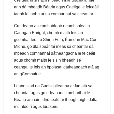
Creideann sí nach mbeadh míthuiscint ar bith
ann dá mbeadh Béarla agus Gaeilge le feiceáil
taobh le taobh ar na comharthaí sa cheantar.
Creideann an comhairleoir neamhspléach
Cadogan Enright, chomh maith leis an
gcomhairleoir ó Shinn Féin, Éamonn Mac Con
Midhe, go dtaispeánfaí meas sa cheantar dá
mbeadh comharthaí dátheangacha le feiceáil
agus chomh maith leis sin bheadh sé
ceangailte leis an bpolasaí dátheangach atá ag
an gComhairle.
Luann siad na Gaelscoileanna ar fad atá sa
cheantar agus go ndéanann comharthaí le
Béarla amháin idirdhealú ar theaghlaigh, daltaí,
múinteoirí agus turasóirí.