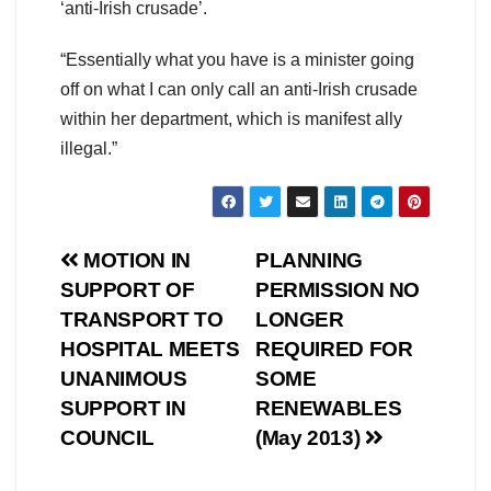
‘anti-Irish crusade’.
“Essentially what you have is a minister going
off on what I can only call an anti-Irish crusade
within her department, which is manifest ally
illegal.”
Post
MOTION IN
PLANNING
SUPPORT OF
PERMISSION NO
navigation
TRANSPORT TO
LONGER
HOSPITAL MEETS
REQUIRED FOR
UNANIMOUS
SOME
SUPPORT IN
RENEWABLES
COUNCIL
(May 2013)