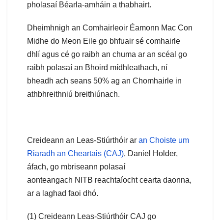
pholasaí Béarla-amháin a thabhairt.
Dheimhnigh an Comhairleoir Éamonn Mac Con
Midhe do Meon Eile go bhfuair sé comhairle
dhlí agus cé go raibh an chuma ar an scéal go
raibh polasaí an Bhoird mídhleathach, ní
bheadh ach seans 50% ag an Chomhairle in
athbhreithniú breithiúnach.
Creideann an Leas-Stiúrthóir ar
an Choiste um
Riaradh an Cheartais (CAJ)
, Daniel Holder,
áfach, go mbriseann polasaí
aonteangach NITB reachtaíocht cearta daonna,
ar a laghad faoi dhó.
(1) Creideann Leas-Stiúrthóir CAJ go