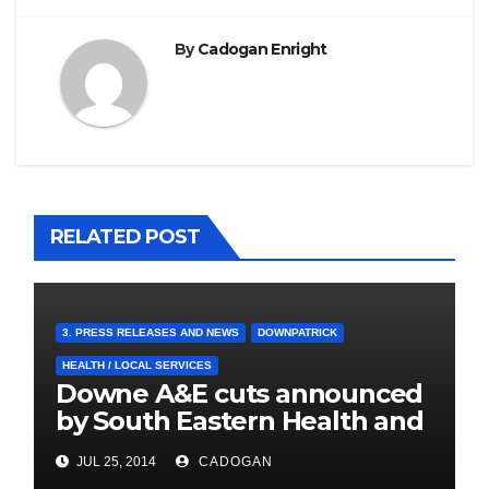
By
Cadogan Enright
RELATED POST
3. PRESS RELEASES AND NEWS
DOWNPATRICK
HEALTH / LOCAL SERVICES
Downe A&E cuts announced
by South Eastern Health and
Social Care Trust
JUL 25, 2014
CADOGAN
4. PRESS CUTTINGS
BALLYHORNAN
BALLYNAHINCH/SPA