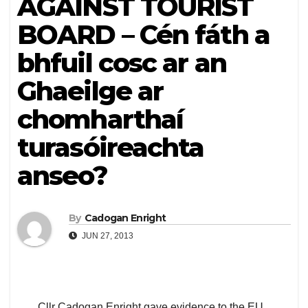
AGAINST TOURIST
BOARD – Cén fáth a
bhfuil cosc ar an
Ghaeilge ar
chomharthaí
turasóireachta
anseo?
By
Cadogan Enright
JUN 27, 2013
Cllr Cadogan Enright gave evidence to the EU