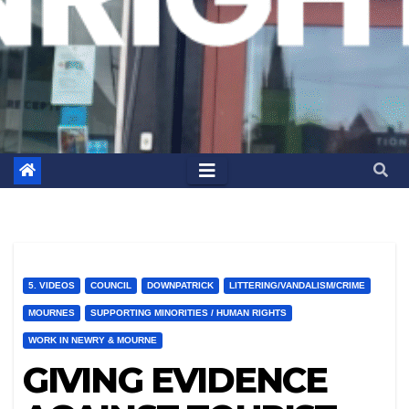
5. VIDEOS
COUNCIL
DOWNPATRICK
LITTERING/VANDALISM/CRIME
MOURNES
SUPPORTING MINORITIES / HUMAN RIGHTS
WORK IN NEWRY & MOURNE
GIVING EVIDENCE