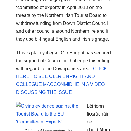
‘committee of experts’ in April 2013 on the
threats by the Northern Irish Tourist Board to
withdraw funding from Down District Council
and other councils around Northern Ireland if
they use bi-lingual English and Irish signage.
This is plainly illegal. Cllr Enright has secured
the support of Council to challenge this ruling
with regard to the Downpatrick area.
CLICK
HERE TO SEE CLLR ENRIGHT AND
COLLEGUE MACCONMIDHE IN A VIDEO
DISCUSSING THE ISSUE
Léiríonn
fiosrúcháin
de
chuid
Meon
Giving evidence against the