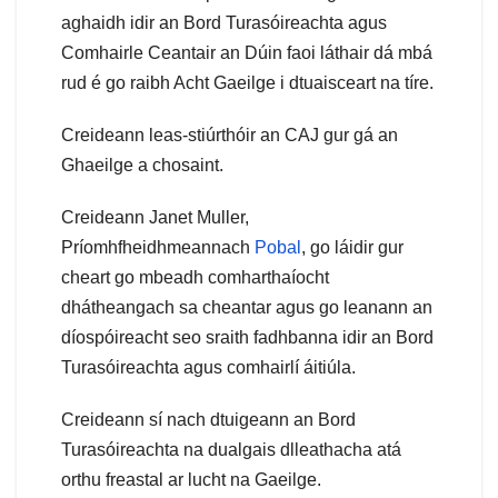
aghaidh idir an Bord Turasóireachta agus
Comhairle Ceantair an Dúin faoi láthair dá mbá
rud é go raibh Acht Gaeilge i dtuaisceart na tíre.
Creideann leas-stiúrthóir an CAJ gur gá an
Ghaeilge a chosaint.
Creideann Janet Muller,
Príomhfheidhmeannach
Pobal
, go láidir gur
cheart go mbeadh comharthaíocht
dhátheangach sa cheantar agus go leanann an
díospóireacht seo sraith fadhbanna idir an Bord
Turasóireachta agus comhairlí áitiúla.
Creideann sí nach dtuigeann an Bord
Turasóireachta na dualgais dlleathacha atá
orthu freastal ar lucht na Gaeilge.