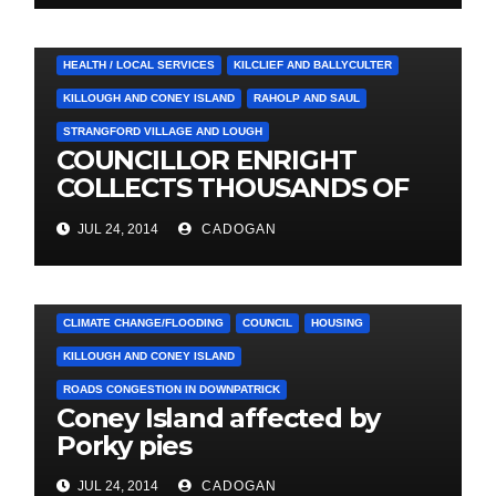
CASTLEWELLAN
CHAPELTOWN
DOWNPATRICK
HEALTH / LOCAL SERVICES
KILCLIEF AND BALLYCULTER
KILLOUGH AND CONEY ISLAND
RAHOLP AND SAUL
STRANGFORD VILLAGE AND LOUGH
COUNCILLOR ENRIGHT
COLLECTS THOUSANDS OF
LOCAL SIGNATURES FOR
JUL 24, 2014
CADOGAN
A&E CAMPAIGN
4. PRESS CUTTINGS
ARDGLASS
CLIMATE CHANGE/FLOODING
COUNCIL
HOUSING
KILLOUGH AND CONEY ISLAND
ROADS CONGESTION IN DOWNPATRICK
Coney Island affected by
Porky pies
JUL 24, 2014
CADOGAN